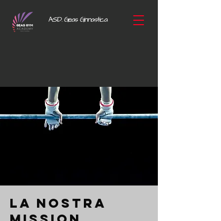
A.S.D.
Geas Ginnastica
la nostra
Mission