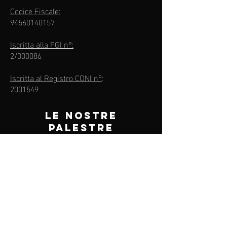
Codice Fiscale:
94560140157
Iscritta alla FGI n°:
2/000086
Iscritta al Registro CONI n°
:
2001549
Le nostre
Palestre
Manin - Via Molino Tuono
Sesto San Giovanni (MI)
Palestra Breda - Via L. Da Vinci
Sesto San Giovanni (MI)
Palestra Calvino - Via f.lli di Dio 101
Sesto San Giovanni (MI)