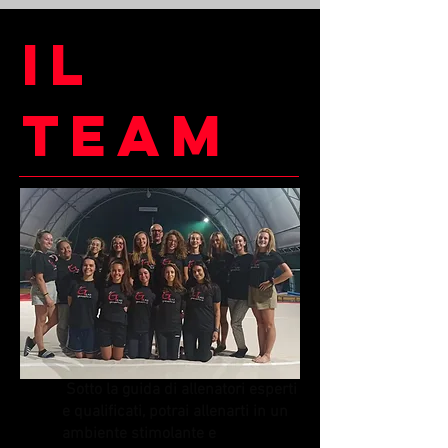
Il
Team
Sotto la guida di allenatori esperti
e qualificati, potrai allenarti in un
ambiente stimolante e