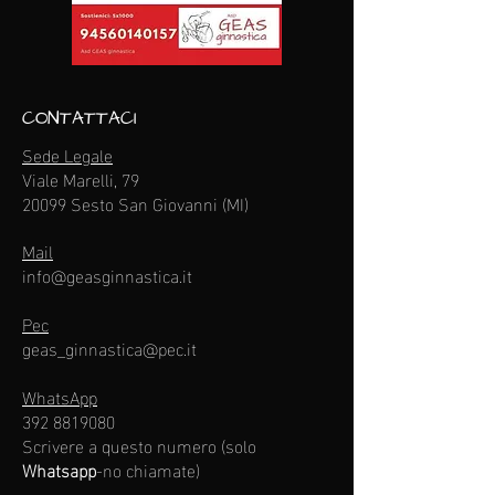
CONTATTACI
Sede Legale
Viale Marelli, 79
20099 Sesto San Giovanni (MI)
Mail
info@geasginnastica.it
Pec
geas_ginnastica@pec.it
WhatsApp
392 8819080
Scrivere a questo numero (solo
Whatsapp
-no chiamate)​