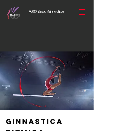
A.S.D.
Geas Ginnastica
GINNASTICA