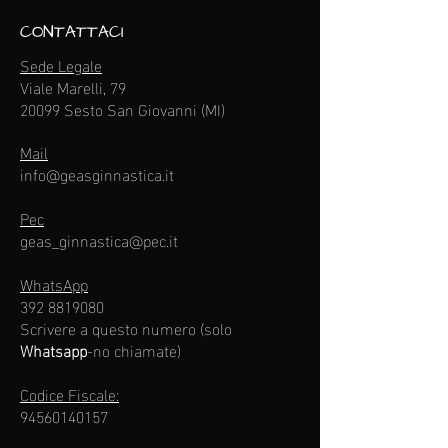
CONTATTACI
Sede Legale
Viale Marelli, 79
20099 Sesto San Giovanni (MI)
Mail
info@geasginnastica.it
Pec
geas_ginnastica@pec.it
WhatsApp
392 8819080
Scrivere a questo numero (solo
Whatsapp
-no chiamate)​
Codice Fiscale:
94560140157