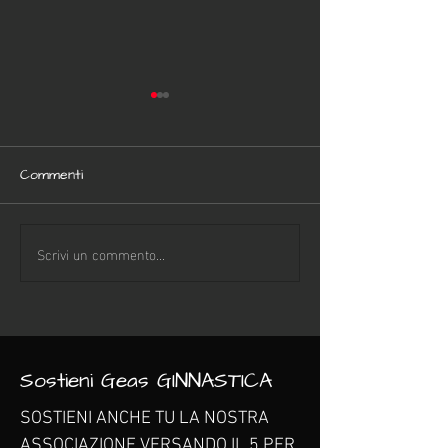
Commenti
Scrivi un commento...
Alimentazione dello
Sofia Frenna, g
sportivo: l'importanza di
italiana brilla ai 
un approccio
Mediterraneo
personalizzato
Sostieni Geas GINNASTICA
SOSTIENI ANCHE TU LA NOSTRA
ASSOCIAZIONE VERSANDO IL 5 PER