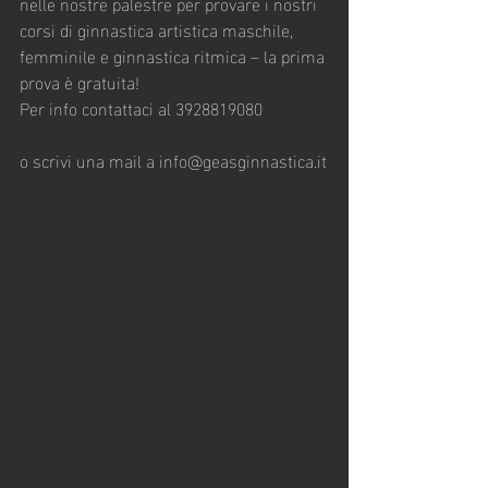
nelle nostre palestre per provare i nostri 
corsi di ginnastica artistica maschile, 
femminile e ginnastica ritmica – la prima 
prova è gratuita!
Per info contattaci al 3928819080
o scrivi una mail a info@geasginnastica.it