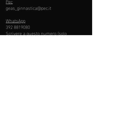
Pec
geas_ginnastica@pec.it
WhatsApp
392 8819080
Scrivere a questo numero (solo
Whatsapp
-no chiamate)​
Codice Fiscale:
94560140157
Iscritta alla FGI n°:
2/000086
Iscritta al Registro CONI n°
:
2001549
Le nostre
Palestre
Manin - Via Molino Tuono