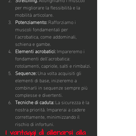
per migliorare la flessibilità e la 
mobilità articolare.
Potenziamento:
 Rafforziamo i 
muscoli fondamentali per 
l'acrobatica, come addominali, 
schiena e gambe.
Elementi acrobatici:
 Impareremo i 
fondamenti dell'acrobatica: 
rotolamenti, capriole, salti e rimbalzi.
Sequenze:
 Una volta acquisiti gli 
elementi di base, inizieremo a 
combinarli in sequenze sempre più 
complesse e divertenti.
Tecniche di caduta:
 La sicurezza è la 
nostra priorità. Imparerai a cadere 
correttamente, minimizzando il 
rischio di infortuni.
I vantaggi di allenarsi alla 